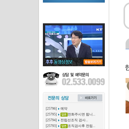
[25796]
예약
[25795]
전화주시면 됩니...
[25794]
전립선조직 검사...
[25793]
조직검사후 전립...