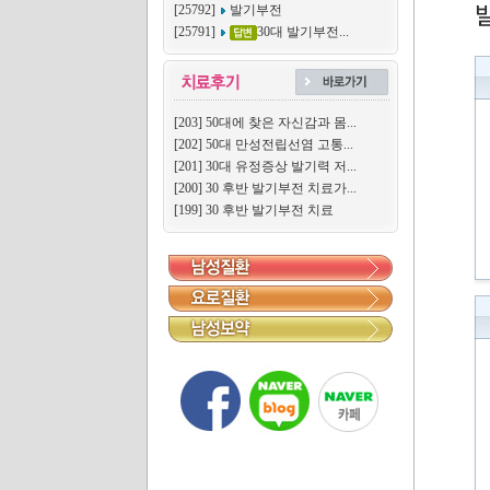
[25792]
발기부전
[25791]
30대 발기부전...
[203]
50대에 찾은 자신감과 몸...
[202]
50대 만성전립선염 고통...
[201]
30대 유정증상 발기력 저...
[200]
30 후반 발기부전 치료가...
[199]
30 후반 발기부전 치료